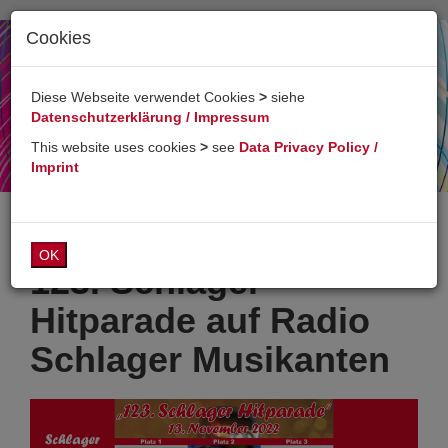
Cookies
Toggl
naviga
Diese Webseite verwendet Cookies
>
siehe
Datenschutzerklärung / Impressum
This website uses cookies
>
see
Data Privacy Policy /
Imprint
OK
123. Schlager
Hitparade auf Radio
Schlager Musikanten