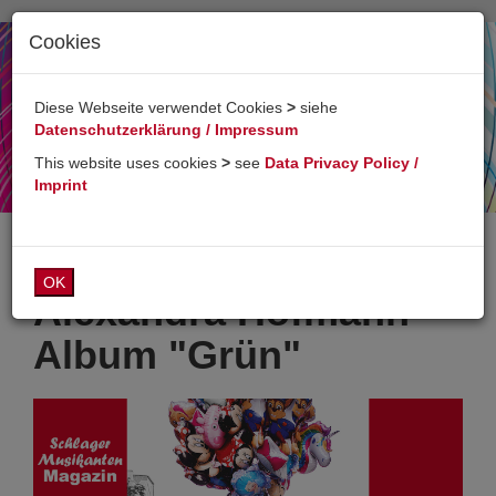
Cookies
Toggl
naviga
Diese Webseite verwendet Cookies
>
siehe
Datenschutzerklärung / Impressum
This website uses cookies
>
see
Data Privacy Policy /
Imprint
OK
Alexandra Hofmann -
Album "Grün"