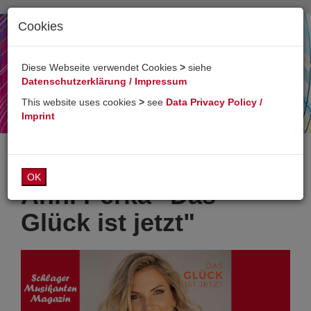
Cookies
Toggl
naviga
Diese Webseite verwendet Cookies
>
siehe
Datenschutzerklärung / Impressum
This website uses cookies
>
see
Data Privacy Policy /
Imprint
OK
Anni Perka "Das
Glück ist jetzt"