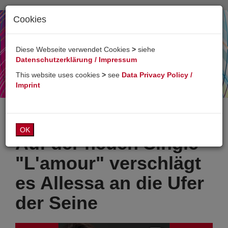
Cookies
Toggl
naviga
Diese Webseite verwendet Cookies
>
siehe
Datenschutzerklärung / Impressum
This website uses cookies
>
see
Data Privacy Policy /
Imprint
OK
Auf der neuen Single
"L'amour" verschlägt
es Allessa an die Ufer
der Seine