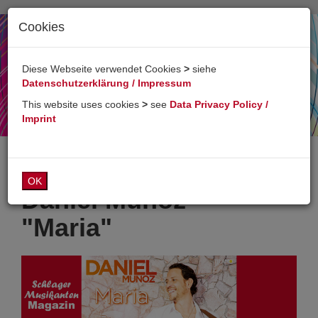
Cookies
Toggl
naviga
Diese Webseite verwendet Cookies
>
siehe
Datenschutzerklärung / Impressum
This website uses cookies
>
see
Data Privacy Policy /
Imprint
OK
Daniel Munoz -
"Maria"