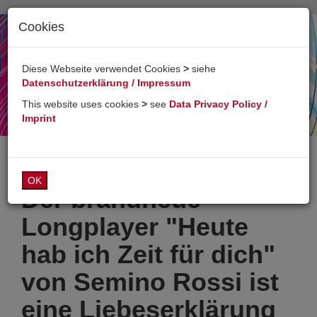
Cookies
Toggl
naviga
Diese Webseite verwendet Cookies
>
siehe
Datenschutzerklärung / Impressum
This website uses cookies
>
see
Data Privacy Policy /
Imprint
OK
Der brandneue
Longplayer "Heute
hab ich Zeit für dich"
von Semino Rossi ist
eine Liebeserklärung