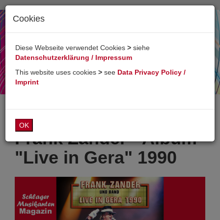
Cookies
Toggl
naviga
Diese Webseite verwendet Cookies
>
siehe
Datenschutzerklärung / Impressum
This website uses cookies
>
see
Data Privacy Policy /
Imprint
OK
Frank Zander - Album
"Live in Gera" 1990