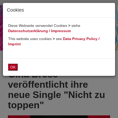
Cookies
Toggl
naviga
Diese Webseite verwendet Cookies
>
siehe
Datenschutzerklärung / Impressum
This website uses cookies
>
see
Data Privacy Policy /
Imprint
OK
Gina Brese
veröffentlicht ihre
neue Single "Nicht zu
toppen"