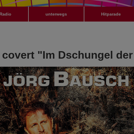
Radio
unterwegs
Hitparade
 covert "Im Dschungel der