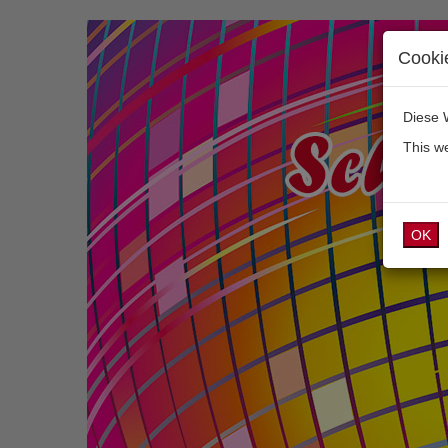
Cooki
Diese 
This w
OK