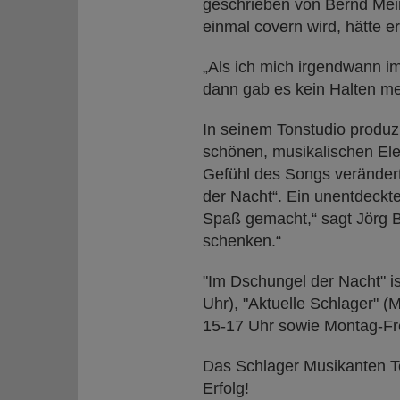
geschrieben von Bernd Mein
einmal covern wird, hätte e
„Als ich mich irgendwann i
dann gab es kein Halten me
In seinem Tonstudio produzi
schönen, musikalischen Ele
Gefühl des Songs verändert
der Nacht“. Ein unentdeckter
Spaß gemacht,“ sagt Jörg 
schenken.“
"Im Dschungel der Nacht" i
Uhr), "Aktuelle Schlager" 
15-17 Uhr sowie Montag-Fre
Das Schlager Musikanten Te
Erfolg!