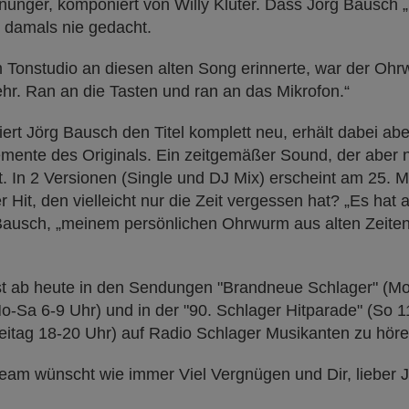
unger, komponiert von Willy Klüter. Dass Jörg Bausch 
r damals nie gedacht.
m Tonstudio an diesen alten Song erinnerte, war der Ohr
hr. Ran an die Tasten und ran an das Mikrofon.“
ert Jörg Bausch den Titel komplett neu, erhält dabei ab
mente des Originals. Ein zeitgemäßer Sound, der aber n
. In 2 Versionen (Single und DJ Mix) erscheint am 25. 
 Hit, den vielleicht nur die Zeit vergessen hat? „Es hat
Bausch, „meinem persönlichen Ohrwurm aus alten Zeiten
st ab heute in den Sendungen "Brandneue Schlager" (M
(Mo-Sa 6-9 Uhr) und in der "90. Schlager Hitparade" (So
itag 18-20 Uhr) auf Radio Schlager Musikanten zu hören
am wünscht wie immer Viel Vergnügen und Dir, lieber J