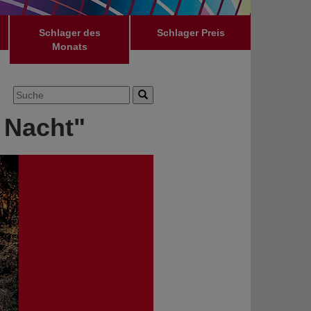
Schlager des
Schlager Preis
Monats
 Nacht"