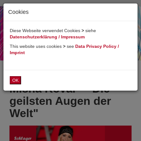
Cookies
Toggl
naviga
Diese Webseite verwendet Cookies
>
siehe
Datenschutzerklärung / Impressum
This website uses cookies
>
see
Data Privacy Policy /
Imprint
OK
Misha Kovar - "Die
geilsten Augen der
Welt"