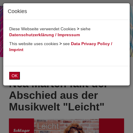
Cookies
Toggl
naviga
Diese Webseite verwendet Cookies
>
siehe
Datenschutzerklärung / Impressum
This website uses cookies
>
see
Data Privacy Policy /
Imprint
OK
Nea Marten fällt der
Abschied aus der
Musikwelt "Leicht"