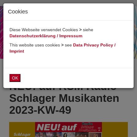
Cookies
Toggl
naviga
Diese Webseite verwendet Cookies
>
siehe
Datenschutzerklärung / Impressum
This website uses cookies
>
see
Data Privacy Policy /
Imprint
OK
NEU! auf RSM Radio
Schlager Musikanten
2023-KW-49