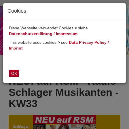
Cookies
Toggl
naviga
Diese Webseite verwendet Cookies
>
siehe
Datenschutzerklärung / Impressum
This website uses cookies
>
see
Data Privacy Policy /
Imprint
OK
NEU! auf RSM - Radio
Schlager Musikanten -
KW33