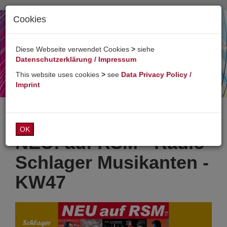
Cookies
Toggl
naviga
Diese Webseite verwendet Cookies
>
siehe
Datenschutzerklärung / Impressum
This website uses cookies
>
see
Data Privacy Policy /
Imprint
OK
NEU! auf RSM - Radio
Schlager Musikanten -
KW47