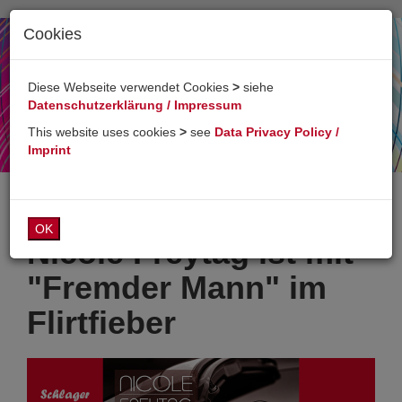
Cookies
Toggl
naviga
Diese Webseite verwendet Cookies
>
siehe
Datenschutzerklärung / Impressum
This website uses cookies
>
see
Data Privacy Policy /
Imprint
OK
Nicole Freytag ist mit
"Fremder Mann" im
Flirtfieber