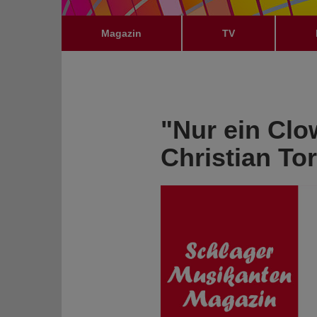
Magazin
TV
"Nur ein Clo
Christian To