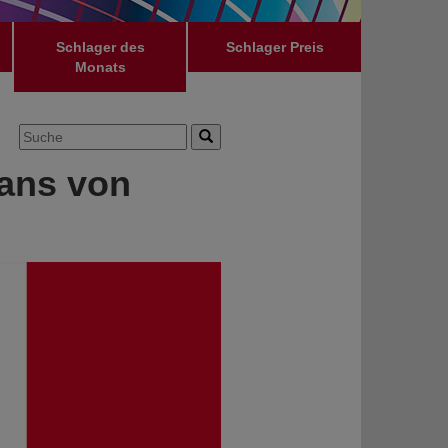
Schlager des
Schlager Preis
Monats
Fans von