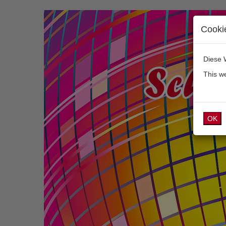
Cooki
Diese 
This w
OK