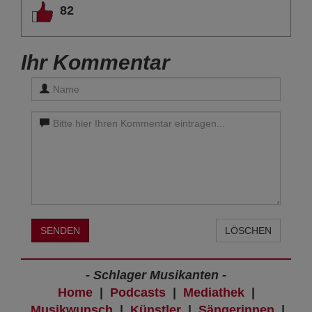
82
Ihr Kommentar
SENDEN
LÖSCHEN
- Schlager Musikanten -
Home
|
Podcasts
|
Mediathek
|
Musikwunsch
|
Künstler
|
Sängerinnen
|