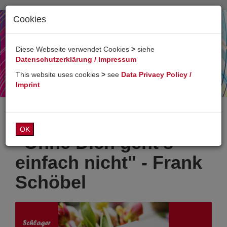
Cookies
Toggl
naviga
Diese Webseite verwendet Cookies
>
siehe
Datenschutzerklärung / Impressum
This website uses cookies
>
see
Data Privacy Policy /
Imprint
OK
"Ohne Dich geht's
einfach nicht" - Frank
Schöbel