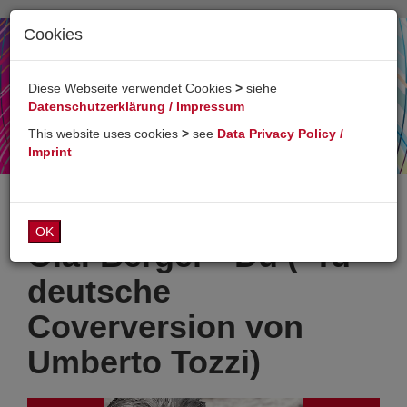
Cookies
Toggl
naviga
Diese Webseite verwendet Cookies
>
siehe
Datenschutzerklärung / Impressum
This website uses cookies
>
see
Data Privacy Policy /
Imprint
OK
Olaf Berger - Du ("Tu"
deutsche
Coverversion von
Umberto Tozzi)