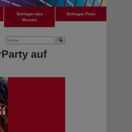
Schlager des
Schlager Preis
Monats
rParty auf