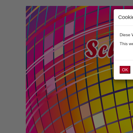
Cooki
Diese 
This w
OK