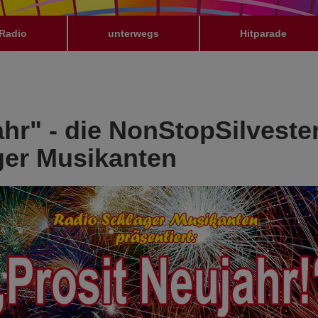
Radio
unterwegs
Hitparade
ahr" - die NonStopSilveste
ger Musikanten