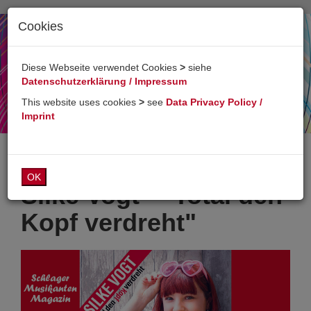
Cookies
Toggl
naviga
Diese Webseite verwendet Cookies
>
siehe
Datenschutzerklärung / Impressum
This website uses cookies
>
see
Data Privacy Policy /
Imprint
OK
Silke Vogt - "Total den
Kopf verdreht"