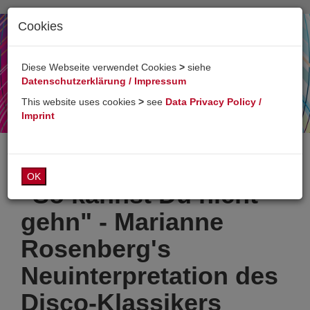
Cookies
Toggl
naviga
Diese Webseite verwendet Cookies
>
siehe
Datenschutzerklärung / Impressum
This website uses cookies
>
see
Data Privacy Policy /
Imprint
OK
"So kannst Du nicht
gehn" -
Marianne
Rosenberg's
Neuinterpretation des
Disco-Klassikers