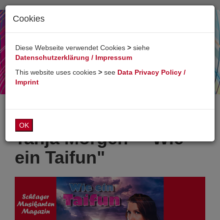
Cookies
Toggl
naviga
Diese Webseite verwendet Cookies
>
siehe
Datenschutzerklärung / Impressum
This website uses cookies
>
see
Data Privacy Policy /
Imprint
OK
Tanja Morgen - "Wie
ein Taifun"