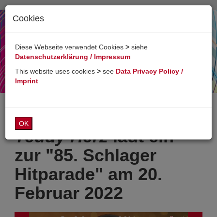
Cookies
Toggl
naviga
Diese Webseite verwendet Cookies
>
siehe
Datenschutzerklärung / Impressum
This website uses cookies
>
see
Data Privacy Policy /
Imprint
OK
Teddy Herz
lädt ein
zur "85. Schlager
Hitparade" am 20.
Februar 2022