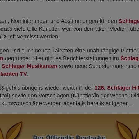
ägen, Nominierungen und Abstimmungen für den
Schlage
dass viele tolle Künstler, weil von den 'alten Medien' üb
lzuoft vermisst werden.
gen und auch neuen Talenten eine unabhängige Plattfor
en
gegründet. Hier gibt es Berichterstattungen im
Schlag
 Schlager Musikanten
sowie neue Sendeformate rund
ikanten TV
.
3 geht's übrigens wieder weiter in der
128. Schlager Hi
itel) sowie den Vorschlägen (Künstler/in der Woche, Ol
ikumsvorschläge werden ebenfalls bereits entgegen...