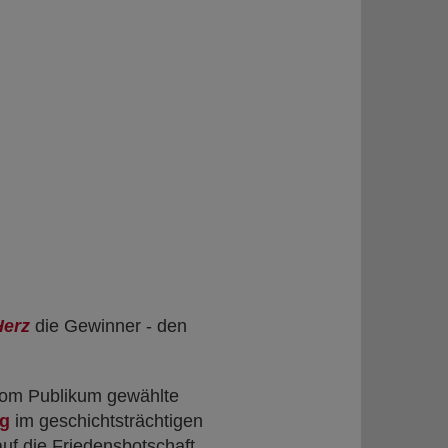
Herz
die Gewinner - den
 vom Publikum gewählte
rg
im geschichtsträchtigen
uf die Friedensbotschaft