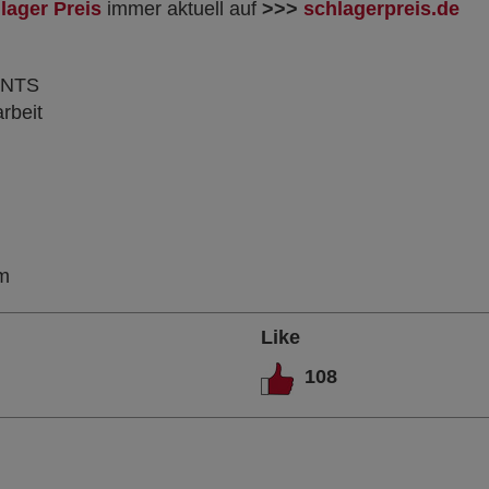
lager Preis
immer aktuell auf
>>>
schlagerpreis.de
ENTS
rbeit
om
Like
108