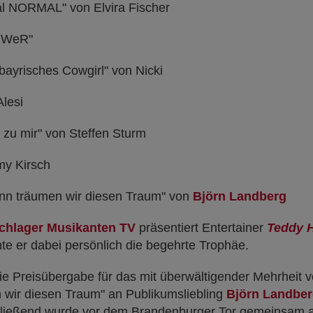
l NORMAL" von Elvira Fischer
 WeR"
 bayrisches Cowgirl" von Nicki
lesi
u mir" von Steffen Sturm
y Kirsch
n träumen wir diesen Traum" von
Björn Landberg
chlager Musikanten TV
präsentiert Entertainer
Teddy 
te er dabei persönlich die begehrte Trophäe.
ie Preisübergabe für das mit überwältigender Mehrheit
 wir diesen Traum" an Publikumsliebling
Björn Landbe
chließend wurde vor dem Brandenburger Tor gemeinsam a