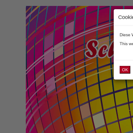
Cooki
Diese 
This w
OK