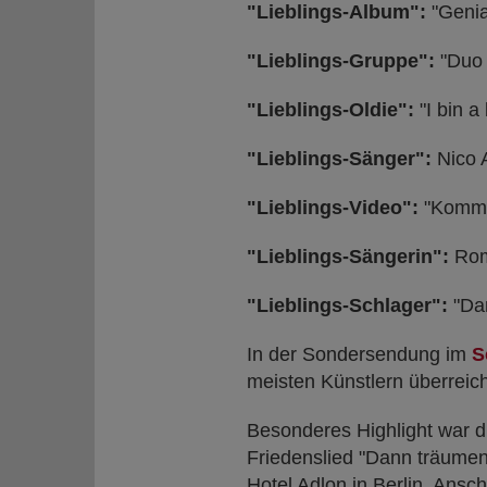
"Lieblings-Album":
"Genia
"Lieblings-Gruppe":
"Duo
"Lieblings-Oldie":
"I bin a
"Lieblings-Sänger":
Nico A
"Lieblings-Video":
"Komm z
"Lieblings-Sängerin":
Rom
"Lieblings-Schlager":
"Dan
In der Sondersendung im
S
meisten Künstlern überreich
Besonderes Highlight war d
Friedenslied "Dann träumen
Hotel Adlon in Berlin. Ans