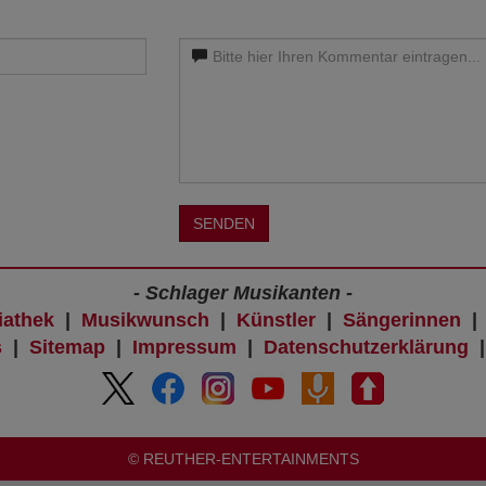
SENDEN
- Schlager Musikanten -
iathek
|
Musikwunsch
|
Künstler
|
Sängerinnen
s
|
Sitemap
|
Impressum
|
Datenschutzerklärung
© REUTHER-ENTERTAINMENTS