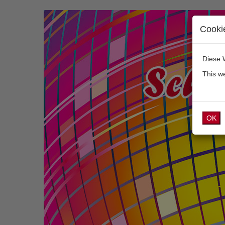
Cooki
Diese 
This w
OK