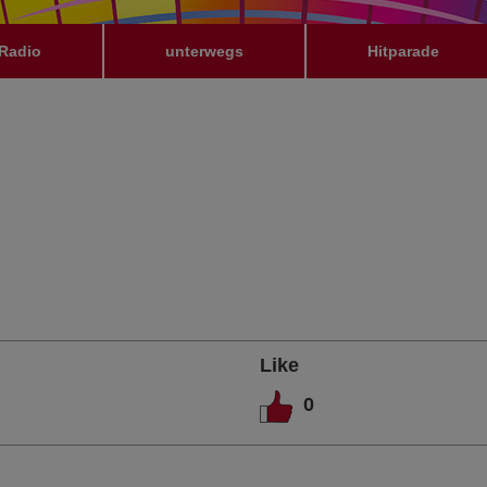
Radio
unterwegs
Hitparade
Like
0