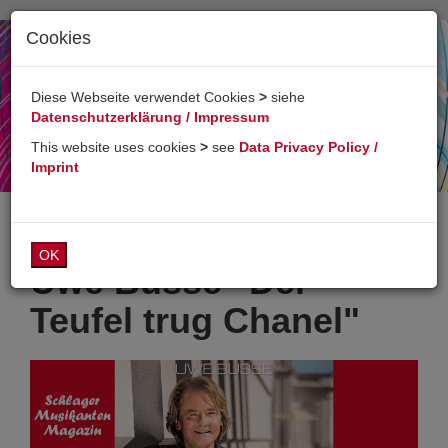
Cookies
Toggl
naviga
Diese Webseite verwendet Cookies
>
siehe
Datenschutzerklärung / Impressum
This website uses cookies
>
see
Data Privacy Policy /
Imprint
OK
Uwe Busse "Der
Teufel trug Chanel"