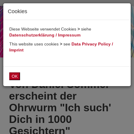
Cookies
Toggl
naviga
Diese Webseite verwendet Cookies
>
siehe
Datenschutzerklärung / Impressum
This website uses cookies
>
see
Data Privacy Policy /
Imprint
OK
Von Daniel Sommer
erscheint der
Ohrwurm "Ich such'
Dich in 1000
Gesichtern"