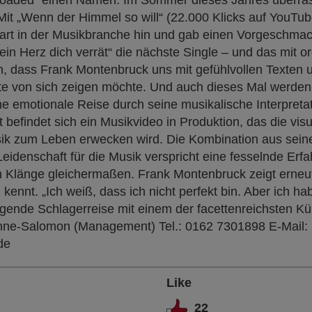
eloaded" einen Namen. Im Sommer dieses Jahres überras
Mit „Wenn der Himmel so will“ (22.000 Klicks auf YouTub
tart in der Musikbranche hin und gab einen Vorgeschmac
dein Herz dich verrät“ die nächste Single – und das mit o
h, dass Frank Montenbruck uns mit gefühlvollen Texten
te von sich zeigen möchte. Und auch dieses Mal werden d
ne emotionale Reise durch seine musikalische Interpret
 befindet sich ein Musikvideo in Produktion, das die vis
k zum Leben erwecken wird. Die Kombination aus seine
idenschaft für die Musik verspricht eine fesselnde Erf
n Klänge gleichermaßen. Frank Montenbruck zeigt erneut
 kennt. „Ich weiß, dass ich nicht perfekt bin. Aber ich ha
egende Schlagerreise mit einem der facettenreichsten Kü
ne-Salomon (Management) Tel.: 0162 7301898 E-Mail:
de
Like
22