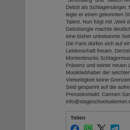
"Stromberg" und "Switch r
Debüt als Schlagersänger. 
legte er einen gekonnten S
Talent. Nun folgt mit „Weil 
Debütsingle machte deutlic
eine bisher unbekannte Sei
Die Fans dürfen sich auf ei
Leidenschaft freuen. Derzeit
Montenbrucks Schlagermusi
Präsenz und seiner neuen Le
Musikliebhaber der seichte
Vielseitigkeit keine Grenzen
Seid gespannt auf die aufr
Pressekontakt: Carmen San
info@stageschoolsalomon.
Teilen