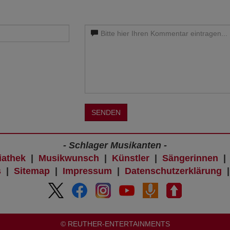
SENDEN
- Schlager Musikanten -
iathek
|
Musikwunsch
|
Künstler
|
Sängerinnen
s
|
Sitemap
|
Impressum
|
Datenschutzerklärung
© REUTHER-ENTERTAINMENTS