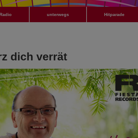
Radio
unterwegs
Hitparade
z dich verrät