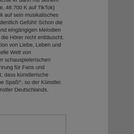
chte er dann mit seinem
e, 48.700 K auf TikTok)
k auf sein musikalisches
rdentlich Gefühl! Schon die
 und eingängigen Melodien
ie Hörer nicht enttäuscht.
ation von Liebe, Leben und
uelle Welt von
r schauspielerischen
ahrung für Fans und
, dass künstlerische
be Spaß!“, so der Künstler.
nstler Deutschlands.