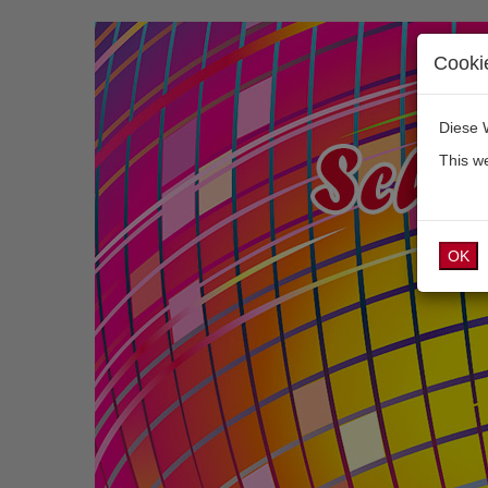
Cooki
Diese 
This w
OK