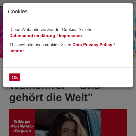
Cookies
Toggl
naviga
Diese Webseite verwendet Cookies
>
siehe
Datenschutzerklärung / Impressum
This website uses cookies
>
see
Data Privacy Policy /
Imprint
OK
Wolkenfrei - "Uns
gehört die Welt"