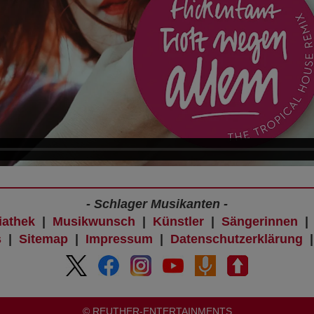
- Schlager Musikanten -
iathek
|
Musikwunsch
|
Künstler
|
Sängerinnen
s
|
Sitemap
|
Impressum
|
Datenschutzerklärung
© REUTHER-ENTERTAINMENTS