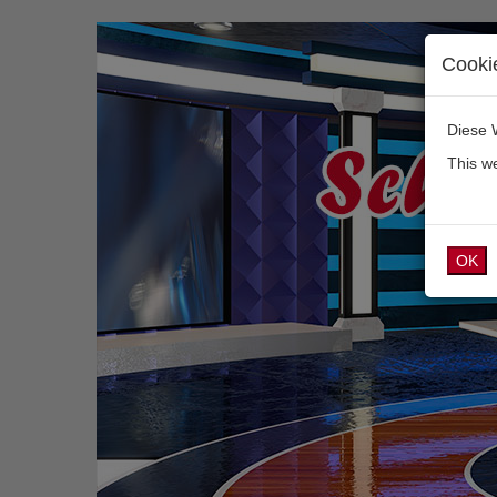
Cooki
Diese 
This w
OK