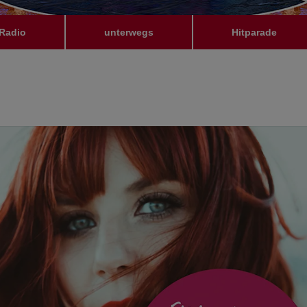
Radio
unterwegs
Hitparade