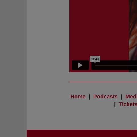
Home
|
Podcasts
|
Med
|
Ticket