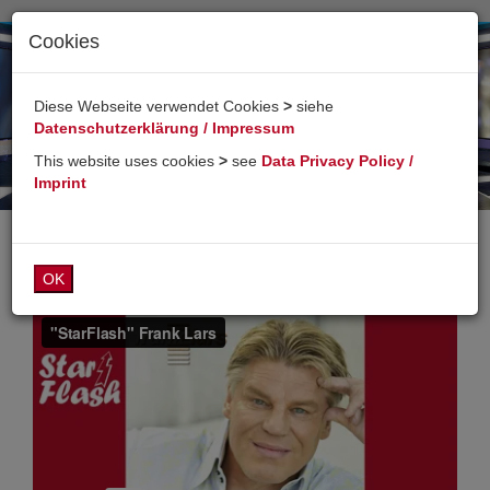
Cookies
Toggl
naviga
Diese Webseite verwendet Cookies
>
siehe
Datenschutzerklärung / Impressum
This website uses cookies
>
see
Data Privacy Policy /
Imprint
OK