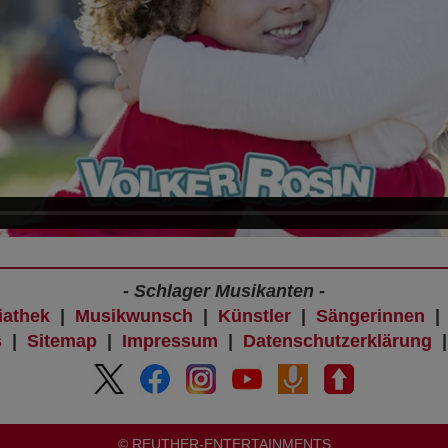
- Schlager Musikanten -
iathek
|
Musikwunsch
|
Künstler
|
Sängerinnen
s
|
Sitemap
|
Impressum
|
Datenschutzerklärung
© REUTHER-ENTERTAINMENTS