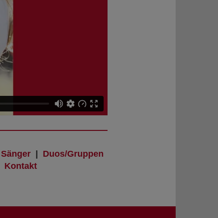
|
Sänger
|
Duos/Gruppen
|
Kontakt