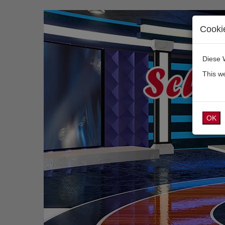
Cooki
Diese 
This w
OK