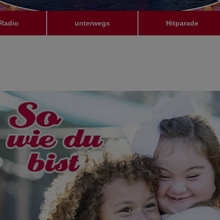
Radio
unterwegs
Hitparade