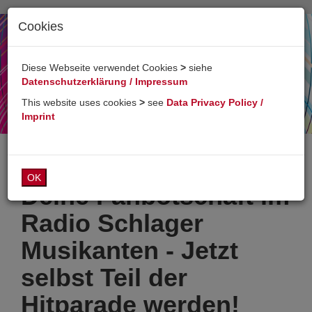
Cookies
Toggl
naviga
Diese Webseite verwendet Cookies
>
siehe
Datenschutzerklärung / Impressum
This website uses cookies
>
see
Data Privacy Policy /
Imprint
OK
Deine Fanbotschaft im
Radio Schlager
Musikanten - Jetzt
selbst Teil der
Hitparade werden!