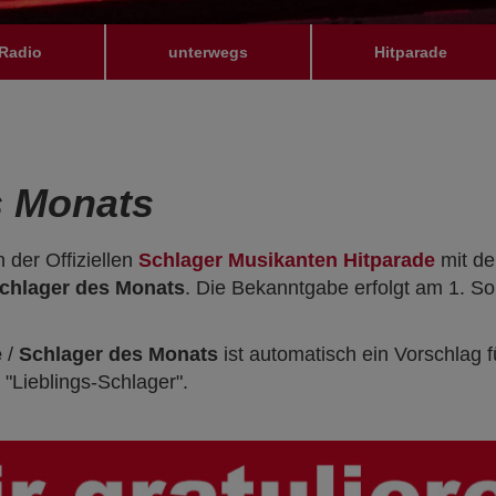
Radio
unterwegs
Hitparade
s Monats
n der Offiziellen
Schlager Musikanten Hitparade
mit de
chlager des Monats
. Die Bekanntgabe erfolgt am 1. 
e
/
Schlager des Monats
ist automatisch ein Vorschlag
 "Lieblings-Schlager".