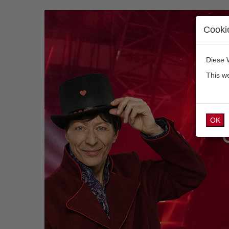
Cooki
Diese 
This w
OK