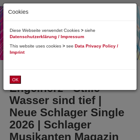
Cookies
Toggl
naviga
Diese Webseite verwendet Cookies
>
siehe
Datenschutzerklärung / Impressum
This website uses cookies
>
see
Data Privacy Policy /
Imprint
OK
Engelherz - Stille
Wasser sind tief |
Neue Schlager Single
2026 | Schlager
Musikanten Magazin