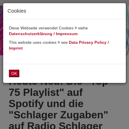
Cookies
Toggl
naviga
Diese Webseite verwendet Cookies
>
siehe
Datenschutzerklärung / Impressum
This website uses cookies
>
see
Data Privacy Policy /
Imprint
OK
Heute Neu: Die "Top
75 Playlist" auf
Spotify und die
"Schlager Zugaben"
auf Radio Schlager