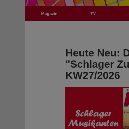
Magazin
TV
Heute Neu: Di
"Schlager Z
KW27/2026