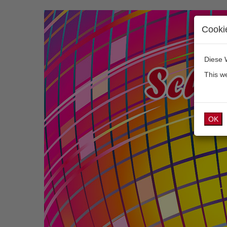
Cooki
Diese 
This w
OK