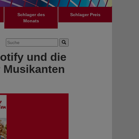
Schlager des
Schlager Preis
Monats
otify und die
r Musikanten