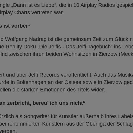
Single „Dann ist es Liebe“, die in 10 Airplay Radios gespi
rplay Charts vertreten war.
s ist vorbei“
d Wolfgang Nadrag ist die gemeinsam Zeit zum Glück no
 Reality Doku „Die Jelfis - Das Jelfi Tagebuch“ ins Lebe
delnd zwischen ihren beiden Wohnsitzen in Zierzow (Me
ert und über Jelfi Records veröffentlicht. Auch das Mus
rde in Boltenhagen an der Ostsee sowie in Zierzow ged
ellen die starken Emotionen des Titels wider.
 zerbricht, bereu’ ich uns nicht“
zlich als Songwriter für Künstler außerhalb ihres Label
 bei renommierten Künstlern aus der Oberliga der Schlage
werden.