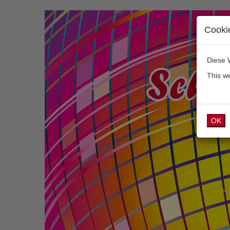
Cooki
Diese 
This w
OK