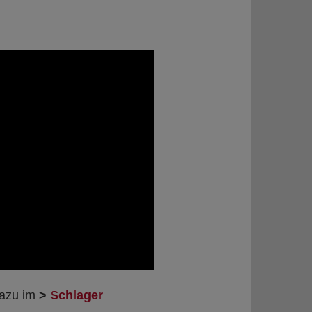
dazu im
>
Schlager