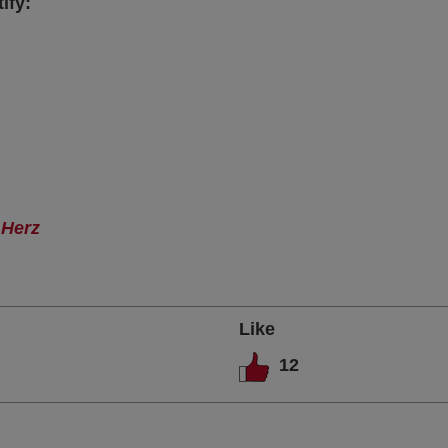
ify:
 Herz
Like
12