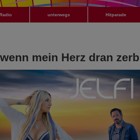
Radio
unterwegs
Hitparade
h wenn mein Herz dran zerb