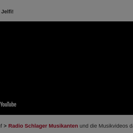
Jelfi!
uf
>
Radio Schlager Musikanten
und die Musikvideos 