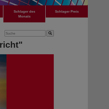
Schlager des
Schlager Preis
Monats
richt"