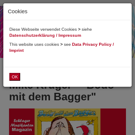
Cookies
Toggl
naviga
Diese Webseite verwendet Cookies
>
siehe
Datenschutzerklärung / Impressum
This website uses cookies
>
see
Data Privacy Policy /
Imprint
OK
Mike Krüger - "Bodo
mit dem Bagger"