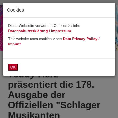
Cookies
Toggl
naviga
Diese Webseite verwendet Cookies
>
siehe
Datenschutzerklärung / Impressum
This website uses cookies
>
see
Data Privacy Policy /
Imprint
OK
Teddy Herz
präsentiert die 178.
Ausgabe der
Offiziellen "Schlager
Musikanten