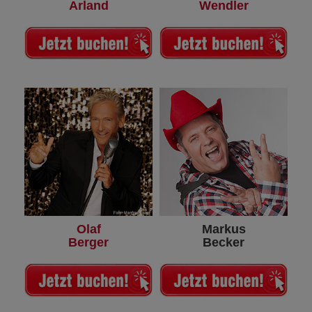
Arland
Wendler
Olaf
Markus
Berger
Becker