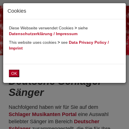
Cookies
Toggl
naviga
Diese Webseite verwendet Cookies
>
siehe
Datenschutzerklärung / Impressum
This website uses cookies
>
see
Data Privacy Policy /
Imprint
OK
Deutsche Schlager
Sänger
Nachfolgend haben wir für Sie auf dem
Schlager Musikanten Portal
eine Auswahl
beliebter Sänger im Bereich
Deutscher
Schlager
zusammengestellt, die Sie für Ihre