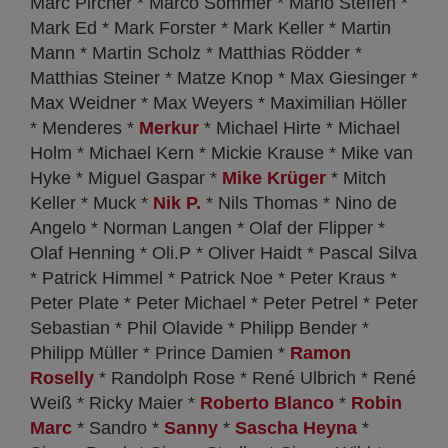
Marc Pircher * Marco Sommer * Mario Steffen *
Mark Ed * Mark Forster * Mark Keller * Martin
Mann * Martin Scholz * Matthias Rödder *
Matthias Steiner * Matze Knop * Max Giesinger *
Max Weidner * Max Weyers * Maximilian Höller
* Menderes *
Merkur
* Michael Hirte * Michael
Holm * Michael Kern * Mickie Krause * Mike van
Hyke * Miguel Gaspar *
Mike Krüger
* Mitch
Keller * Muck *
Nik P.
* Nils Thomas * Nino de
Angelo * Norman Langen * Olaf der Flipper *
Olaf Henning * Oli.P * Oliver Haidt * Pascal Silva
* Patrick Himmel * Patrick Noe * Peter Kraus *
Peter Plate * Peter Michael * Peter Petrel * Peter
Sebastian * Phil Olavide * Philipp Bender *
Philipp Müller * Prince Damien *
Ramon
Roselly
* Randolph Rose * René Ulbrich * René
Weiß * Ricky Maier *
Roberto Blanco
*
Robin
Marc
* Sandro *
Sanny
*
Sascha Heyna
*