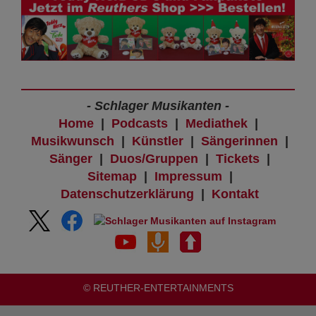
- Schlager Musikanten -
Home
|
Podcasts
|
Mediathek
|
Musikwunsch
|
Künstler
|
Sängerinnen
|
Sänger
|
Duos/Gruppen
|
Tickets
|
Sitemap
|
Impressum
|
Datenschutzerklärung
|
Kontakt
© REUTHER-ENTERTAINMENTS