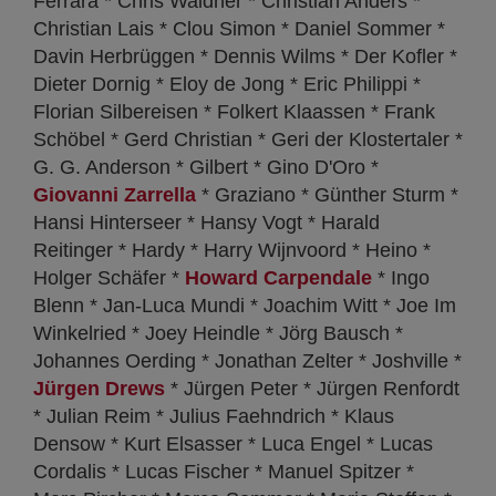
Ferrara * Chris Waldner * Christian Anders *
Christian Lais * Clou Simon * Daniel Sommer *
Davin Herbrüggen * Dennis Wilms * Der Kofler *
Dieter Dornig * Eloy de Jong * Eric Philippi *
Florian Silbereisen * Folkert Klaassen * Frank
Schöbel * Gerd Christian * Geri der Klostertaler *
G. G. Anderson * Gilbert * Gino D'Oro *
Giovanni Zarrella
* Graziano * Günther Sturm *
Hansi Hinterseer * Hansy Vogt * Harald
Reitinger * Hardy * Harry Wijnvoord * Heino *
Holger Schäfer *
Howard Carpendale
* Ingo
Blenn * Jan-Luca Mundi * Joachim Witt * Joe Im
Winkelried * Joey Heindle * Jörg Bausch *
Johannes Oerding * Jonathan Zelter * Joshville *
Jürgen Drews
* Jürgen Peter * Jürgen Renfordt
* Julian Reim * Julius Faehndrich * Klaus
Densow * Kurt Elsasser * Luca Engel * Lucas
Cordalis * Lucas Fischer * Manuel Spitzer *